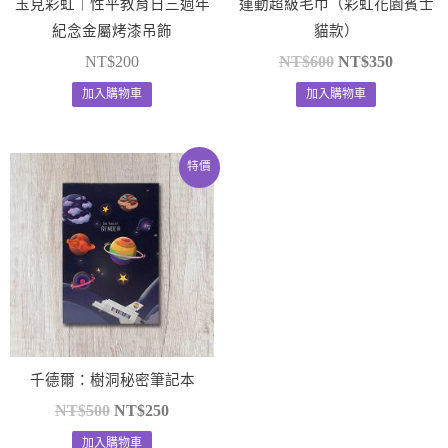
玉見彩虹｜性平教育日三週年
運動超級毛巾（彩虹花園賓士
紀念金屬烤漆吊飾
貓款）
NT$
200
NT$
600
NT$
350
加入購物車
加入購物車
原
目
特價
始
前
價
價
格：
格：
NT$500。
NT$250。
千德爾：樹洞秘密筆記本
NT$
500
NT$
250
加入購物車