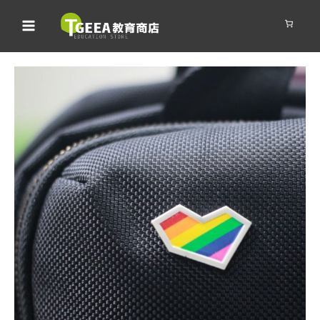
跳
至
主
要
內
容