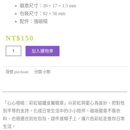
徽章尺寸：26 × 17 × 1.5 mm
包裝尺寸：92 × 56 mm
配件：強磁帽
NT$
150
心
加入購物車
心
相
貨號
pin-heart
分類
小物
吸：
彩
虹
磁
「心心相吸：彩虹磁鐵金屬徽章」以彩虹與愛心為設計，把對性
鐵
別平等的支持，化成日常生活中的小小陪伴。磁吸徽章不傷衣
金
料，也很適合別在包包、證件或帽子上，讓六色彩虹走進你日常
屬
生活。
徽