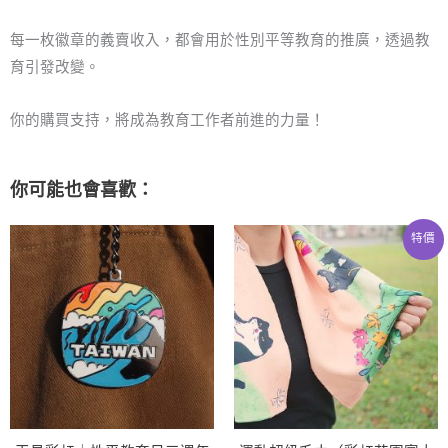
章
每一枚徽章的義賣收入，都會用於性別平等教育的推廣，透過教
數
育引發改變。
量
你的購買支持，將成為教育工作者前進的力量！
你可能也會喜歡：
原
目
特價
始
前
價
價
格：
格：
NT$600。
NT$35