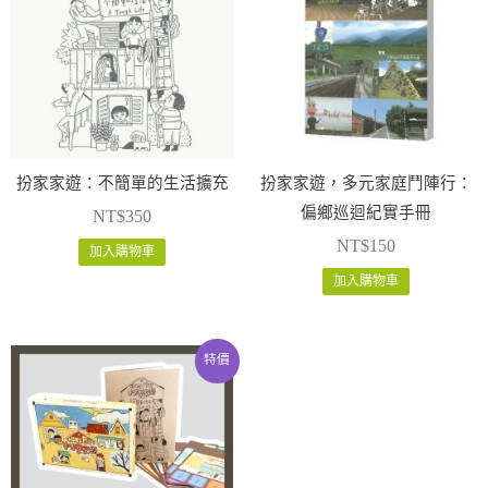
扮家家遊：不簡單的生活擴充
扮家家遊，多元家庭鬥陣行：
偏鄉巡迴紀實手冊
NT$
350
NT$
150
加入購物車
加入購物車
原
目
特價
始
前
價
價
格：
格：
NT$1,349。
NT$1,320。