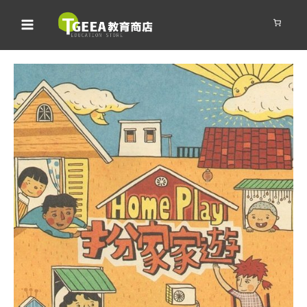
跳
至
主
要
內
容