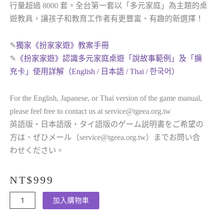
行量超過 8000 套。全台第一套以「多元家庭」為主題的桌
遊教具，讓孩子和教育工作者有更豐富、有趣的新選擇！
✎
獨家《扮家家遊》教案手冊
✎
《扮家家遊》認識多元家庭桌遊「說故事範例」及「擴
充卡」使用詳解（English / 日本語 / Thai / 한국어）
For the English, Japanese, or Thai version of the game manual,
please feel free to contact us at
service@tgeea.org.tw
英語版・日本語版・タイ語版のゲーム説明書をご希望の
方は、ぜひメール（
service@tgeea.org.tw
）までお問い合
わせください。
NT$
999
扮
加入購物車
家