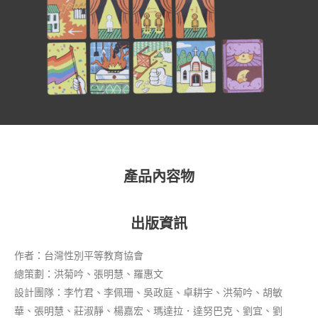
產品內容物
出版資訊
作者：台灣性別平等教育協會
總策劃：洪菊吟、張明慧、羅惠文
設計團隊：李竹君、李佩珊、吳政庭、卓耕宇、洪菊吟、胡敏
華、張明慧、莊淑靜、楊嘉宏、瑪達拉．達努巴克、劉宜、劉