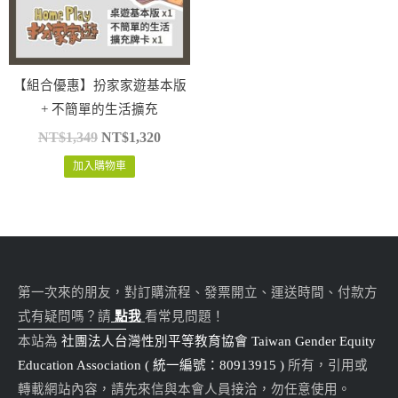
【組合優惠】扮家家遊基本版
+ 不簡單的生活擴充
NT$
1,349
NT$
1,320
加入購物車
第一次來的朋友，對訂購流程、發票開立、運送時間、付款方
式有疑問嗎？請
點我
看常見問題！
本站為
社團法人台灣性別平等教育協會 Taiwan Gender Equity
Education Association ( 統一編號：80913915 )
所有，引用或
轉載網站內容，請先來信與本會人員接洽，勿任意使用。