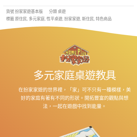
家
貨號
扮家家遊基本版
分類
桌遊
遊：
標籤
原住民
,
多元家庭
,
性平桌遊
,
扮家家遊
,
新住民
,
特色商品
認
識
多
元
家
庭
桌
多元家庭桌遊教具
遊
教
在扮家家遊的世界裡，「家」可不只有一種模樣，美
材
好的家庭有著有不同的形狀。開拓豐富的觀點與想
數
法，一起在遊戲中找到能量。
量