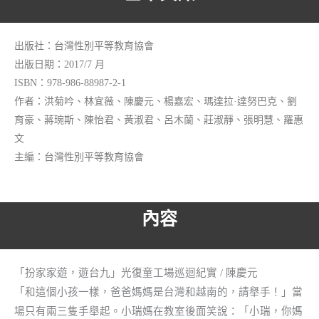
家
庭
鬥
出版社：台灣性別平等教育協會
陣
出版日期：2017/7 月
行：
ISBN：978-986-88987-2-1
偏
作者：洪菊吟、林宜薇、陳慶元、楊嘉宏、瑪達拉·達努巴克、劉
育豪、蔣琬斯、陳怡君、黃淑君、呂木蘭、莊淑靜、張明慧、羅惠
鄉
文
巡
主編：台灣性別平等教育協會
迴
紀
實
內容
手
冊
數
「扮家家遊，遊台九」光復童工場巡迴紀實 / 陳慶元
量
「和這個小孩一樣，爸爸媽媽是台灣和越南的，請舉手！」當
場只有兩三隻手舉起。小瑞媽在教室後面笑說：「小瑞，你媽