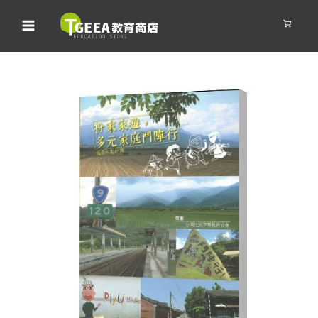
跳
至
主
要
內
容