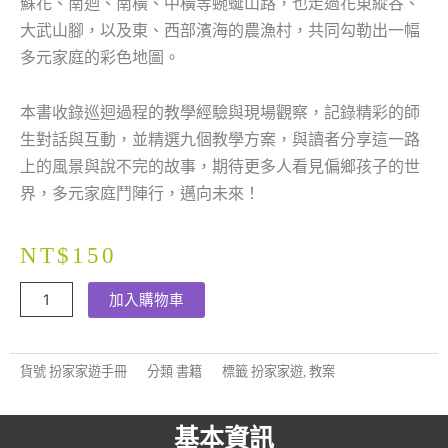
蘇花、南迴、南橫、中橫等蜿蜒山路，也走過花東縱谷、
大武山腳，以及東、西部濱海的農漁村，共同勾勒出一幅
多元家庭的彩色地圖。
本書收錄巡迴過程的教學經驗與現場觀察，記錄精彩的師
生對話與互動，並精選九個教學方案，與讀者分享這一路
上的風景與說不完的故事，期待更多人看見偏鄉孩子的世
界，多元家庭鬥陣行，邁向未來！
NT$
150
扮
加入購物車
家
家
貨號
扮家家遊手冊
分類
書籍
標籤
扮家家遊
,
教案
遊，
多
元
基本資訊