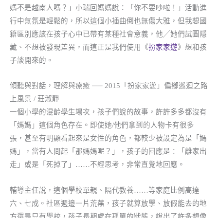
媽不是越南人嗎？」小瑞回媽媽說：「你不要吵啦！」活動進
行中氣氛是輕鬆的，所以這個小插曲倒也無傷大雅，但我想國
籍區別應該在孩子心中已帶有某種社會意義，他╱她們試圖隱
藏、不想被發現差異，而這正是我們使用《
扮家家遊
》想和孩
子談開來的。
傾聽與對話，理解與療癒 ── 2015「扮家家遊」偏鄉巡迴之路
上風景 / 莊淑靜
一個小學的混齡學生場次，孩子們說的故事，許許多多都沒有
「媽媽」這個角色存在。即使她/他們拿到的人物卡有很多
張，甚至有明顯看起來是女性的角色，都較少被設定為是「媽
媽」，當有人問起「那媽媽呢？」，孩子的回應是：「離家出
走」或是「死掉了」……不經思考，非常直覺地回應。
輔導主任說，這個學校單親、隔代教養……等家庭比例高達
六、七成。社區週邊一片荒蕪，孩子就算放學、放假能去的地
方還是只有學校，孩子長期處在孤單的狀態，說出了許多想像