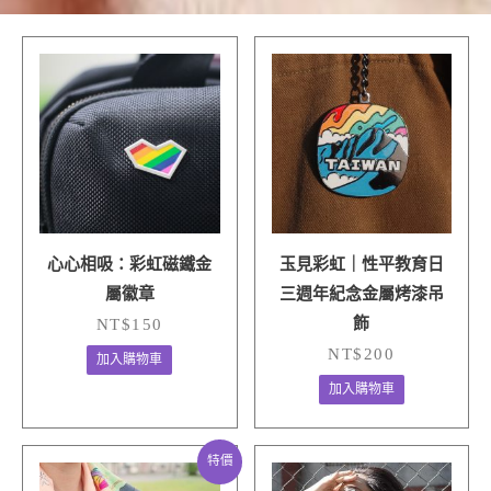
心心相吸：彩虹磁鐵金
玉見彩虹｜性平教育日
屬徽章
三週年紀念金屬烤漆吊
飾
NT$
150
NT$
200
加入購物車
加入購物車
原
目
此
特價
始
前
產