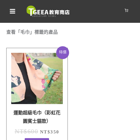
跳
至
主
要
查看「毛巾」標籤的產品
內
容
原
目
特價
始
前
價
價
格：
格：
NT$600。
NT$350。
運動超級毛巾（彩虹花
園賓士貓款）
NT$
600
NT$
350